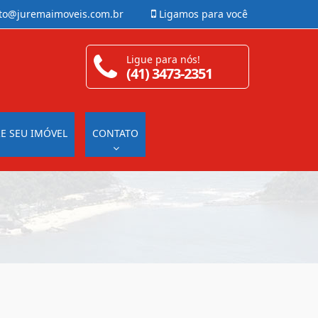
to@juremaimoveis.com.br
Ligamos para você
Ligue para nós!
(41) 3473-2351
E SEU IMÓVEL
CONTATO