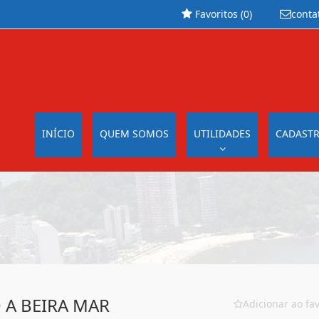
Favoritos (
0
)
conta
INÍCIO
QUEM SOMOS
UTILIDADES
CADASTR
 A BEIRA MAR
Adicionar ao fav