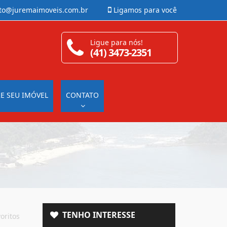
to@juremaimoveis.com.br
Ligamos para você
Ligue para nós!
(41) 3473-2351
E SEU IMÓVEL
CONTATO
TENHO INTERESSE
oritos