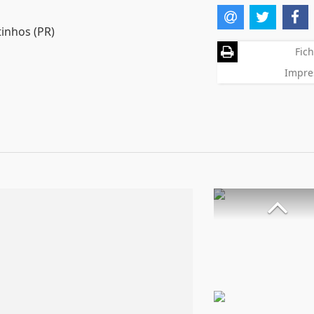
tinhos (PR)
Fich
Impre