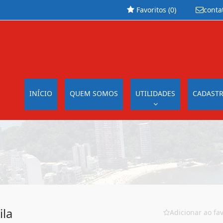
Favoritos (
0
)
conta
INÍCIO
QUEM SOMOS
UTILIDADES
CADASTR
la
Adicionar ao fav