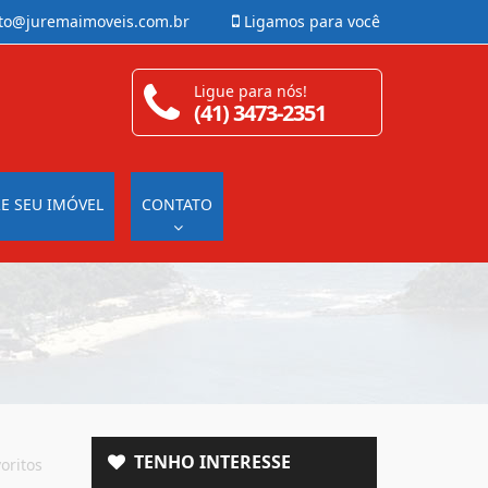
to@juremaimoveis.com.br
Ligamos para você
Ligue para nós!
(41) 3473-2351
E SEU IMÓVEL
CONTATO
TENHO INTERESSE
oritos