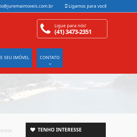
to@juremaimoveis.com.br
Ligamos para você
Ligue para nós!
(41) 3473-2351
E SEU IMÓVEL
CONTATO
TENHO INTERESSE
oritos