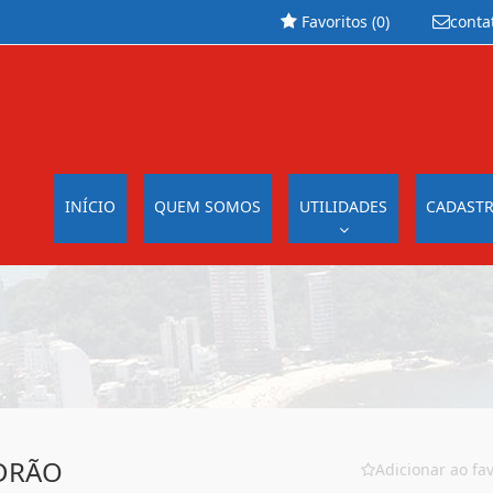
Favoritos (
0
)
conta
INÍCIO
QUEM SOMOS
UTILIDADES
CADASTR
ADRÃO
Adicionar ao fav