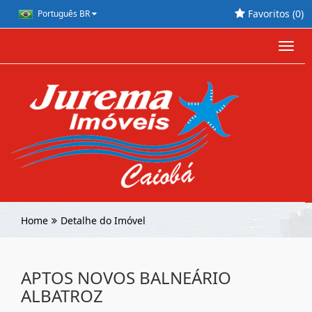
Favoritos (
0
)
Português BR
Toggl
navig
Home
Detalhe do Imóvel
APTOS NOVOS BALNEÁRIO
ALBATROZ