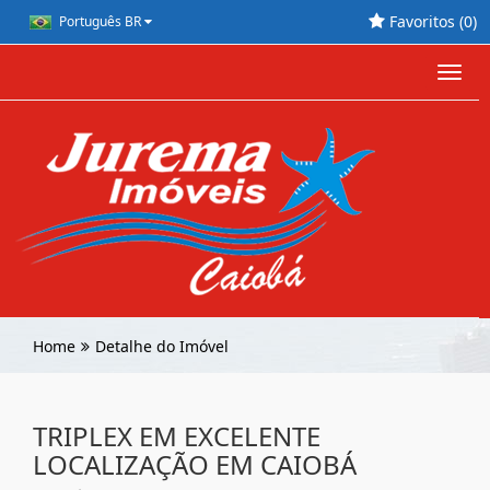
Favoritos (
0
)
Português BR
Toggl
navig
Home
Detalhe do Imóvel
TRIPLEX EM EXCELENTE
LOCALIZAÇÃO EM CAIOBÁ