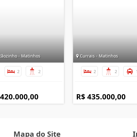
tãozinho - Matinhos
Currais - Matinhos
2
2
2
2
 420.000,00
R$ 435.000,00
Mapa do Site
I