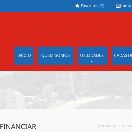
Favoritos (
0
)
conta
INÍCIO
QUEM SOMOS
UTILIDADES
CADASTR
 FINANCIAR
Adicionar ao fav