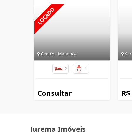
Centro - Matinhos
Ser
2
1
Consultar
R$
Jurema Imóveis