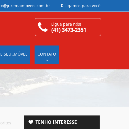
to@juremaimoveis.com.br
Ligamos para você
Ligue para nós!
(41) 3473-2351
E SEU IMÓVEL
CONTATO
TENHO INTERESSE
oritos