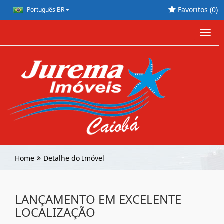
Favoritos (
0
)
Português BR
Toggl
navig
Home
Detalhe do Imóvel
LANÇAMENTO EM EXCELENTE
LOCALIZAÇÃO