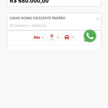
R$ 680.000,00
CASAS NOVAS EXCELENTE PADRÃO
Tabuleiro - Matinhos
3
2
1
R$ 530.000,00
CASA NOVA EM PONTAL DO PARANÁ
· Outras Localidades - Pontal do Paraná
3
2