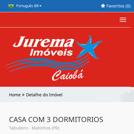
Favoritos (
0
)
Português BR
Toggl
navig
Home
Detalhe do Imóvel
CASA COM 3 DORMITORIOS
Tabuleiro - Matinhos (PR)