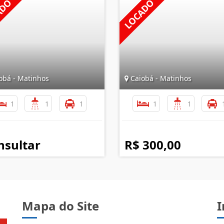
obá - Matinhos
Caiobá - Matinhos
1
1
1
1
1
nsultar
R$ 300,00
Mapa do Site
I