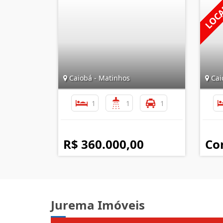
Caiobá - Matinhos
Cai
1
1
1
R$ 360.000,00
Co
Jurema Imóveis