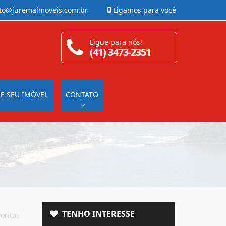
to@juremaimoveis.com.br
Ligamos para você
Ligue para nós!
(41) 3473-2351
E SEU IMÓVEL
CONTATO
TENHO INTERESSE
oritos