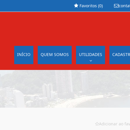
Favoritos (
0
)
conta
INÍCIO
QUEM SOMOS
UTILIDADES
CADASTR
Adicionar ao fav