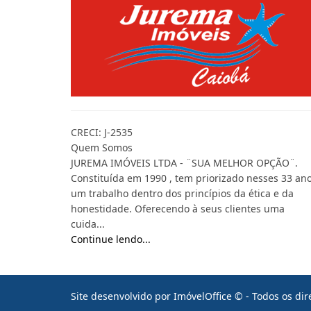
CRECI: J-2535
Quem Somos
JUREMA IMÓVEIS LTDA - ¨SUA MELHOR OPÇÃO¨.
Constituída em 1990 , tem priorizado nesses 33 ano
um trabalho dentro dos princípios da ética e da
honestidade. Oferecendo à seus clientes uma
cuida...
Continue lendo...
Site desenvolvido por
ImóvelOffice
© - Todos os dir