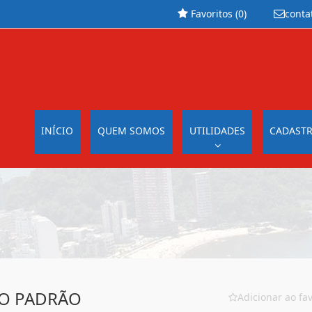
Favoritos (
0
)
conta
INÍCIO
QUEM SOMOS
UTILIDADES
CADASTR
O PADRÃO
Adicionar ao fav