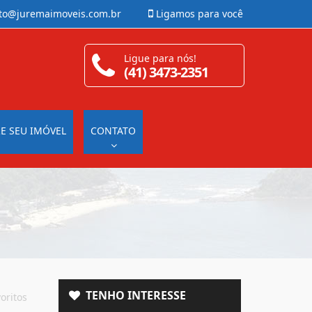
to@juremaimoveis.com.br
Ligamos para você
Ligue para nós!
(41) 3473-2351
E SEU IMÓVEL
CONTATO
TENHO INTERESSE
oritos