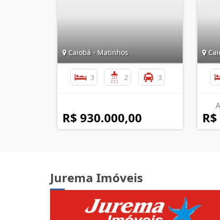
Caiobá - Matinhos
Cai
3
2
3
A
R$ 930.000,00
R$
Jurema Imóveis