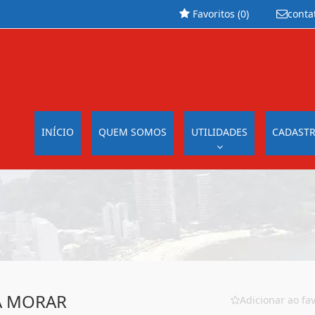
Favoritos (
0
)
conta
INÍCIO
QUEM SOMOS
UTILIDADES
CADASTR
A MORAR
Adicionar ao fav