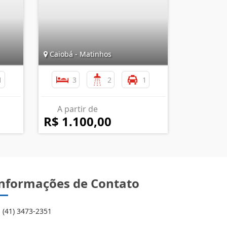
Caiobá - Matinhos
1
3
2
1
A partir de
R$ 1.100,00
nformações de Contato
(41) 3473-2351