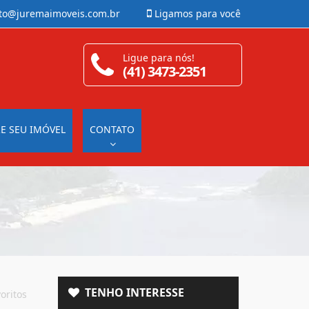
to@juremaimoveis.com.br
Ligamos para você
Ligue para nós!
(41) 3473-2351
E SEU IMÓVEL
CONTATO
TENHO INTERESSE
oritos