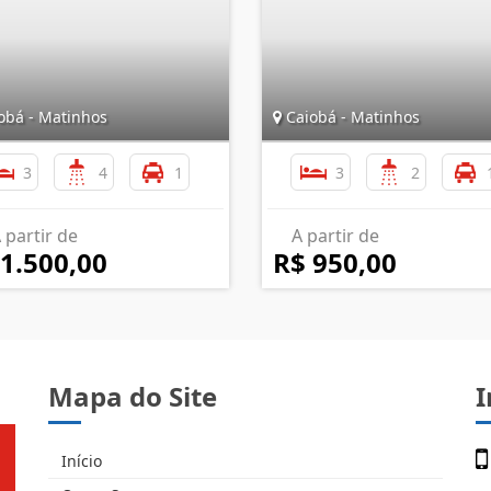
obá - Matinhos
Caiobá - Matinhos
3
4
1
3
2
 partir de
A partir de
 1.500,00
R$ 950,00
Mapa do Site
I
Início