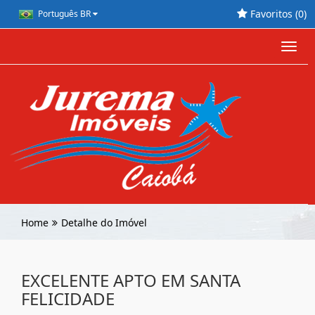
Favoritos (
0
)
Português BR
Toggl
navig
Home
Detalhe do Imóvel
EXCELENTE APTO EM SANTA
FELICIDADE