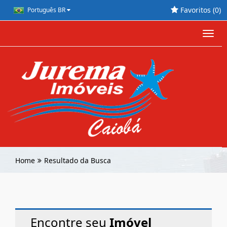
Favoritos (
0
)
Português BR
Toggl
navig
Home
Resultado da Busca
Encontre seu
Imóvel