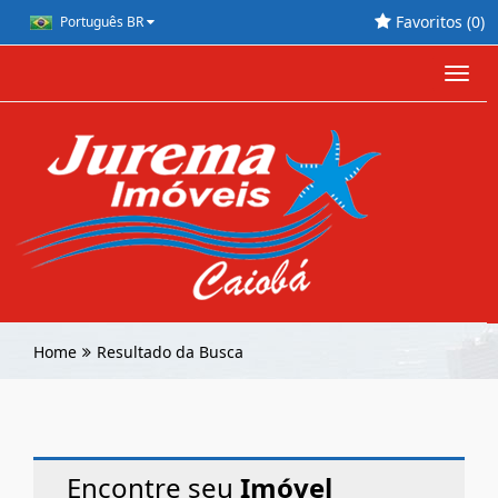
Favoritos (
0
)
Português BR
Toggl
navig
Home
Resultado da Busca
Encontre seu
Imóvel