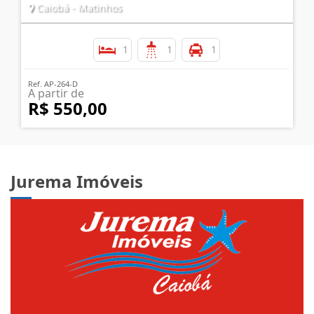
Caiobá - Matinhos
1
1
1
Ref. AP-264-D
A partir de
R$ 550,00
Jurema Imóveis