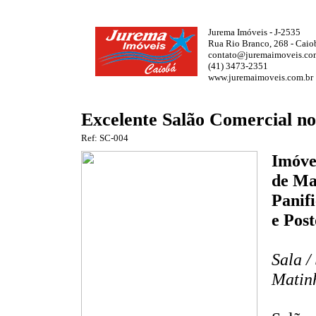
Jurema Imóveis - J-2535
Rua Rio Branco, 268 - Caio
contato@juremaimoveis.co
(41) 3473-2351
www.juremaimoveis.com.br
Excelente Salão Comercial n
Ref: SC-004
Imóve
de Ma
Panif
e Pos
Sala /
Matin